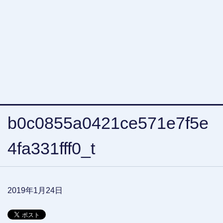
b0c0855a0421ce571e7f5e
4fa331fff0_t
2019年1月24日