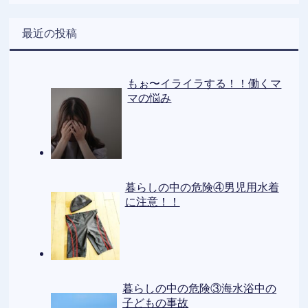
最近の投稿
もぉ〜イライラする！！働くマ
マの悩み
暮らしの中の危険④男児用水着
に注意！！
暮らしの中の危険③海水浴中の
子どもの事故