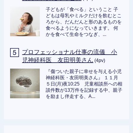
子どもが「食べる」ということ 子
どもは母乳やミルクだけを飲むとこ
ろから、だんだんと形のあるものを
食べるようになっていきます。 何
かを食べて生命をつなぎ、...
プロフェッショナル仕事の流儀 小
児神経科医 友田明美さん
(4pv)
『傷ついた親子に幸せを与える小児
神経科医・友田明美さん』 １１月
５日(月)夜10:25 児童相談所への相
談件数が13万件を記録する中、親子
を励まし伴走する、A...