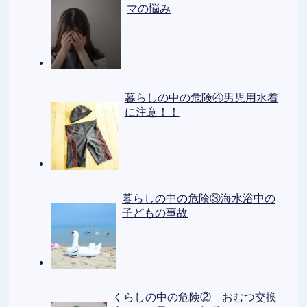
マの悩み
暮らしの中の危険④男児用水着
に注意！！
暮らしの中の危険③海水浴中の
子どもの事故
くらしの中の危険② おむつ交換