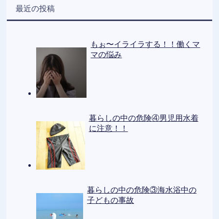
最近の投稿
もぉ〜イライラする！！働くマ
マの悩み
暮らしの中の危険④男児用水着
に注意！！
暮らしの中の危険③海水浴中の
子どもの事故