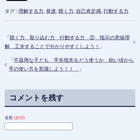
タグ :
理解する力
,
発達
,
聴く力
,
自己肯定感
,
行動する力
「
聴く力 取り込む力 行動する力 ② 指示の意味理
解 工夫することで分かりやすくしよう！
」
「
不器用な子ども 手先指先をどう使うか 幼い頃から
手の使い方を意識しよう！！
」
コメントを残す
名前
(必須)